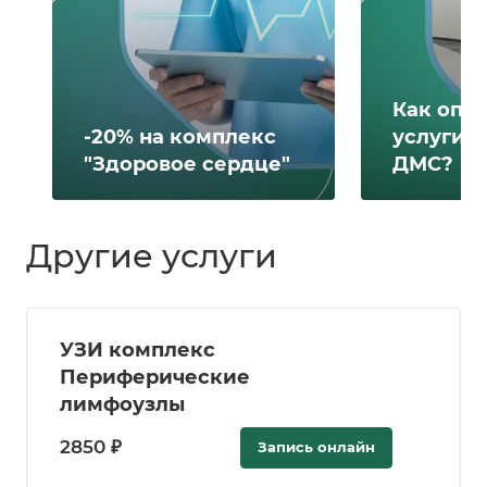
Как опл
-20% на комплекс
услуги 
"Здоровое сердце"
ДМС?
Другие услуги
УЗИ комплекс
Периферические
лимфоузлы
2850 ₽
Запись онлайн