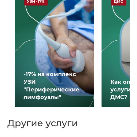
УЗИ -17%
ДМС
-17% на комплекс
УЗИ
Как опл
"Периферические
услуги 
лимфоузлы"
ДМС?
Другие услуги