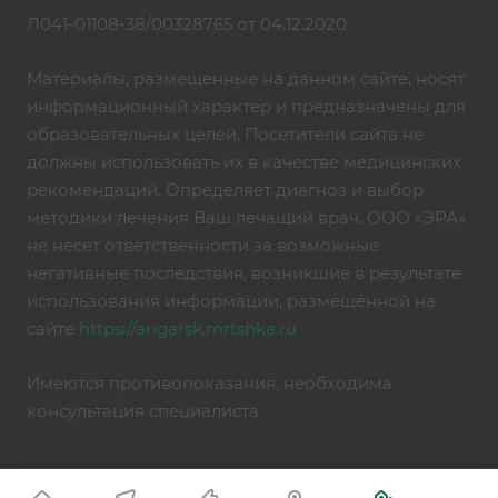
Л041-01108-38/00328765 от 04.12.2020
Материалы, размещенные на данном сайте, носят
информационный характер и предназначены для
образовательных целей. Посетители сайта не
должны использовать их в качестве медицинских
рекомендаций. Определяет диагноз и выбор
методики лечения Ваш лечащий врач. ООО «ЭРА»
не несет ответственности за возможные
негативные последствия, возникшие в результате
использования информации, размещённой на
сайте
https://angarsk.mrtshka.ru
Имеются противопоказания, необходима
консультация специалиста