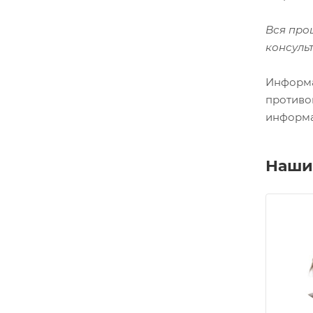
Вся проц
консуль
Информа
противо
информа
Наши