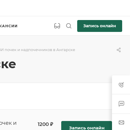
Запись онлайн
КАНСИИ
ЗИ почек и надпочечников в Ангарске
ске
очек и
1200 ₽
Запись онлайн