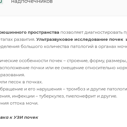
надпочечников
рюшинного пространства
позволяет диагностировать п
этапах развития.
Ультразвуковое исследование почек
еделения большого количества патологий в органах мо
ические особенности почек – строение, форму, размеры,
расположение почки или ее смещение относительно норм
бразования.
или песок в почках.
обращение и его нарушения – тромбоз и другие патологи
ения, инфекции – туберкулез, пиелонефрит и другие.
ния оттока мочи.
вка к УЗИ почек