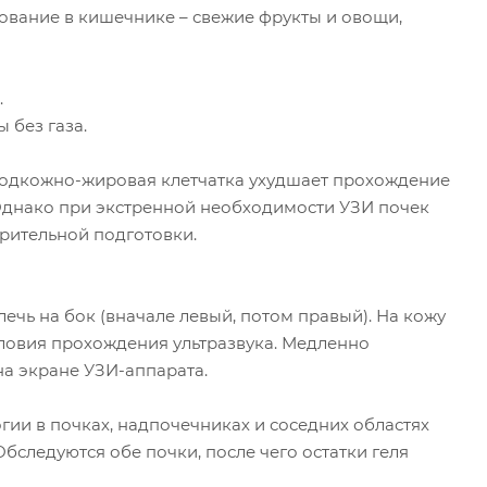
ование в кишечнике – свежие фрукты и овощи,
.
 без газа.
подкожно-жировая клетчатка ухудшает прохождение
 Однако при экстренной необходимости УЗИ почек
рительной подготовки.
ечь на бок (вначале левый, потом правый). На кожу
словия прохождения ультразвука. Медленно
на экране УЗИ-аппарата.
ии в почках, надпочечниках и соседних областях
бследуются обе почки, после чего остатки геля