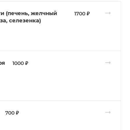
и (печень, желчный
1700 ₽
а, селезенка)
ря
1000 ₽
700 ₽