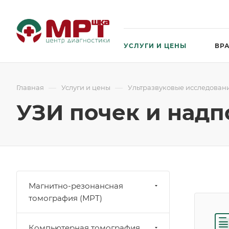
УСЛУГИ И ЦЕНЫ
ВР
—
—
Главная
Услуги и цены
Ультразвуковые исследовани
УЗИ почек и надп
Магнитно-резонансная
томография (МРТ)
Компьютерная томография