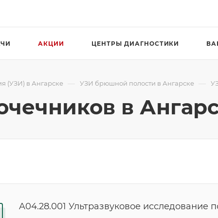
АЧИ
АКЦИИ
ЦЕНТРЫ ДИАГНОСТИКИ
ВА
—
—
я (УЗИ) в Ангарске
УЗИ брюшной полости в Ангарске
У
очечников в Ангар
A04.28.001 Ультразвуковое исследование п