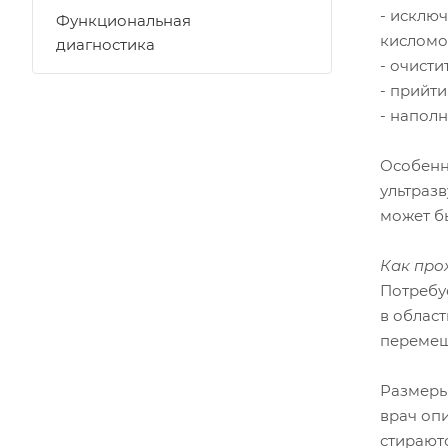
- исклю
Функциональная
кисломо
диагностика
- очисти
- прийти
- наполн
Особенн
ультраз
может б
Как про
Потребуе
в облас
перемещ
Размеры
врач опи
стираютс