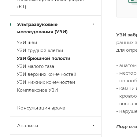
(КТ)
Ультразвуковые
исследования (УЗИ)
УЗИ заб
ранних 
УЗИ шеи
для опр
УЗИ грудной клетки
УЗИ брюшной полости
- анатом
УЗИ малого таза
- место
УЗИ верхних конечностей
- новоо
УЗИ нижних конечностей
- камни 
Комплексное УЗИ
- крово
- воспал
Консультация врача
- наруше
Анализы
Подгото