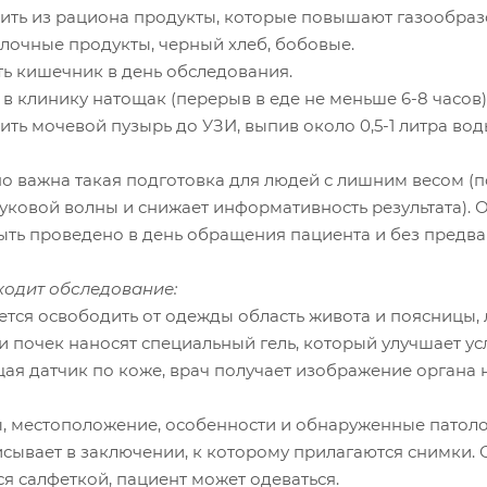
чить из рациона продукты, которые повышают газообраз
лочные продукты, черный хлеб, бобовые.
ть кишечник в день обследования.
 в клинику натощак (перерыв в еде не меньше 6-8 часов)
ить мочевой пузырь до УЗИ, выпив около 0,5-1 литра воды
о важна такая подготовка для людей с лишним весом (
вуковой волны и снижает информативность результата).
ыть проведено в день обращения пациента и без предва
ходит обследование:
тся освободить от одежды область живота и поясницы, л
ти почек наносят специальный гель, который улучшает у
ая датчик по коже, врач получает изображение органа 
, местоположение, особенности и обнаруженные патолог
сывает в заключении, к которому прилагаются снимки. О
я салфеткой, пациент может одеваться.