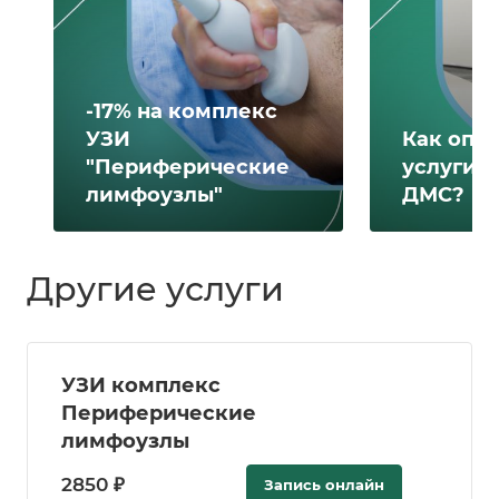
-17% на комплекс
УЗИ
Как опл
"Периферические
услуги 
лимфоузлы"
ДМС?
Другие услуги
УЗИ комплекс
Периферические
лимфоузлы
2850 ₽
Запись онлайн