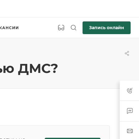
Запись онлайн
КАНСИИ
щью ДМС?