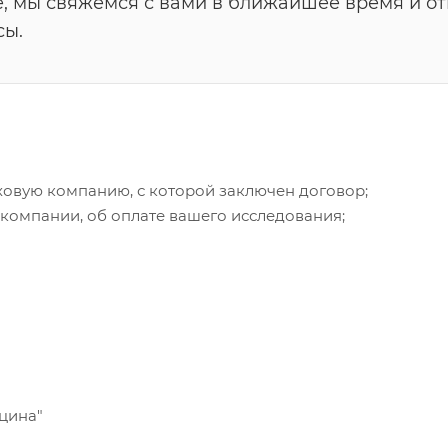
е, мы свяжемся с вами в ближайшее время и о
сы.
аховую компанию, с которой заключен договор;
 компании, об оплате вашего исследования;
цина"