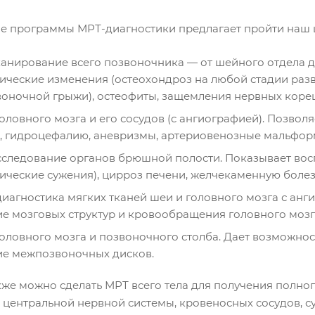
ие программы МРТ-диагностики предлагает пройти наш 
анирование всего позвоночника — от шейного отдела д
ические изменения (остеохондроз на любой стадии разв
оночной грыжи), остеофиты, защемления нервных кореш
оловного мозга и его сосудов (с ангиографией). Позволя
 гидроцефалию, аневризмы, артериовенозные мальформ
следование органов брюшной полости. Показывает вос
ические сужения), цирроз печени, желчекаменную болез
иагностика мягких тканей шеи и головного мозга с анги
ие мозговых структур и кровообращения головного мозга
оловного мозга и позвоночного столба. Дает возможнос
ие межпозвоночных дисков.
кже можно сделать МРТ всего тела для получения полно
 центральной нервной системы, кровеносных сосудов, су