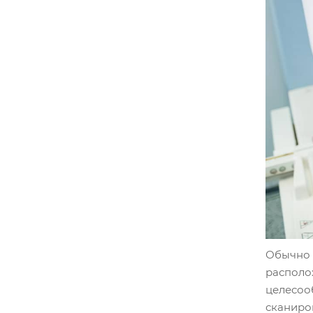
Обычно п
располож
целесоо
сканиров