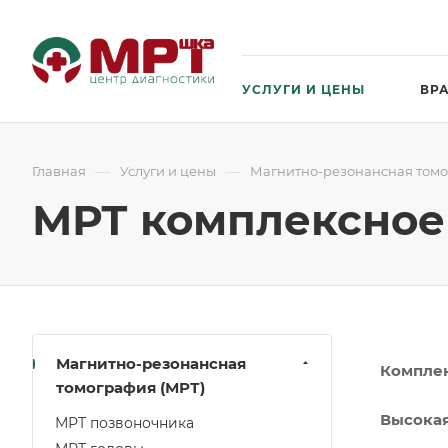
УСЛУГИ И ЦЕНЫ
ВР
—
—
Главная
Услуги и цены
Магнитно-резонансная томо
МРТ комплексное
Магнитно-резонансная
Комплек
томография (МРТ)
Высокая
МРТ позвоночника