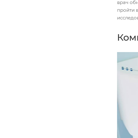
врач об
пройти 
исследо
Ком