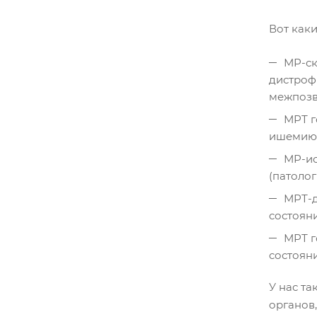
Вот как
МР-ск
дистроф
межпозв
МРТ г
ишемию,
МР-ис
(патолог
МРТ-д
состоян
МРТ г
состоян
У нас та
органов,