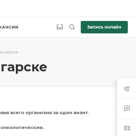
Запись онлайн
КАНСИИ
Ангарске
гарске
ья всего организма за один визит.
 онкологические.