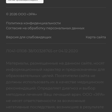
© 2026 ООО «ЭРА»
Политика конфиденциальности
Согласие на обработку персональных данных
Версия для слабовидящих
Карта сайта
Л041-01108-38/00328765 от 04.12.2020
Материалы, размещенные на данном сайте, носят
информационный характер и предназначены для
образовательных целей. Посетители сайта не
должны использовать их в качестве медицинских
рекомендаций. Определяет диагноз и выбор
методики лечения Ваш лечащий врач. ООО «ЭРА»
не несет ответственности за возможные
негативные последствия, возникшие в результате