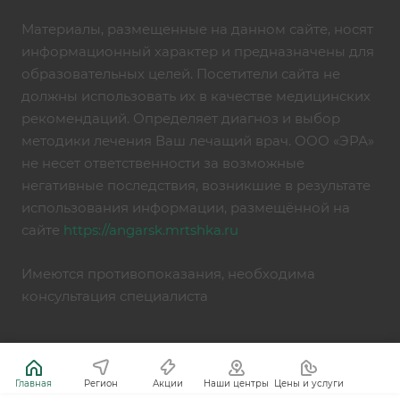
Материалы, размещенные на данном сайте, носят
информационный характер и предназначены для
образовательных целей. Посетители сайта не
должны использовать их в качестве медицинских
рекомендаций. Определяет диагноз и выбор
методики лечения Ваш лечащий врач. ООО «ЭРА»
не несет ответственности за возможные
негативные последствия, возникшие в результате
использования информации, размещённой на
сайте
https://angarsk.mrtshka.ru
Имеются противопоказания, необходима
консультация специалиста
Главная
Регион
Акции
Наши центры
Цены и услуги