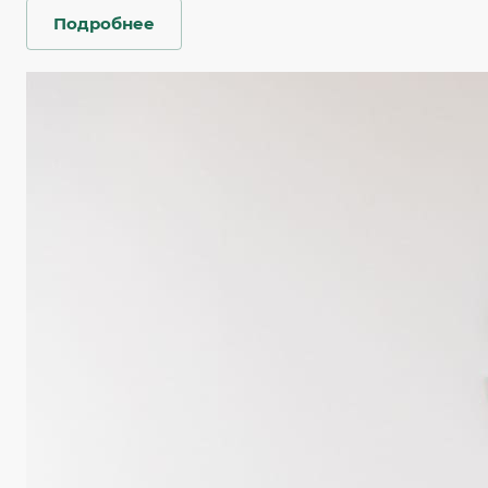
Подробнее
С 2008 года мы открываем центры диагностики
по всей стране. Для их оснащения закупаем
диагностическое оборудование — рентгеновские
и УЗИ-аппараты, компьютерные и магнитно-
резонансные томографы — от передовых