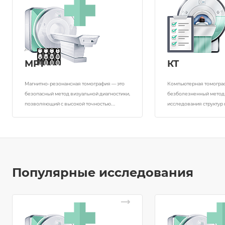
Диагностика
Диагностика
МРТ
КТ
Магнитно-резонансная томография — это
Компьютерная томогра
безопасный метод визуальной диагностики,
безболезненный метод
позволяющий с высокой точностью
исследования структур
выявлять все патологические изменения
человека, систем орган
тканей и органов.
с помощью рентгеновск
Популярные исследования