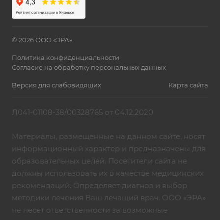
© 2026 ООО «ЭРА»
Политика конфиденциальности
Согласие на обработку персональных данных
Версия для слабовидящих
Карта сайта
Л041-01108-38/00328765 от 04.12.2020
Материалы, размещенные на данном сайте, носят
информационный характер и предназначены для
образовательных целей. Посетители сайта не
должны использовать их в качестве медицинских
рекомендаций. Определяет диагноз и выбор
методики лечения Ваш лечащий врач. ООО «ЭРА»
не несет ответственности за возможные