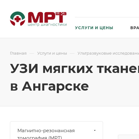
УСЛУГИ И ЦЕНЫ
ВР
—
—
Главная
Услуги и цены
Ультразвуковые исследовани
УЗИ мягких ткан
в Ангарске
Магнитно-резонансная
томография (МРТ)