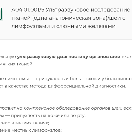
A04.01.001/5 Ультразвуковое исследование
тканей (одна анатомическая зона)/шеи с
лимфоузлами и слюнными железами
ексную
ультразвуковую диагностику органов шеи
вхо
мягких тканей.
е симптомы ― припухлость и боль ―схожи у большинства
ает в качестве метода дифференциальной диагно
правит на комплексное обследование органов шеи, если
» ― припухлость на коже или во рту;
ение в мягких тканях;
чение местных лимфоузлов;