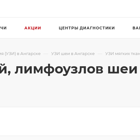
АЧИ
АКЦИИ
ЦЕНТРЫ ДИАГНОСТИКИ
ВА
—
—
я (УЗИ) в Ангарске
УЗИ шеи в Ангарске
УЗИ мягких тка
ей, лимфоузлов шеи