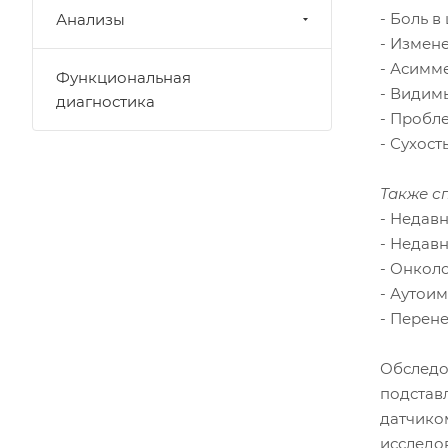
- Боль в
Анализы
- Измен
- Асимме
Функциональная
- Видим
диагностика
- Пробле
- Сухость
Также с
- Недав
- Недавн
- Онкол
- Аутои
- Перен
Обследов
подстав
датчико
исследо