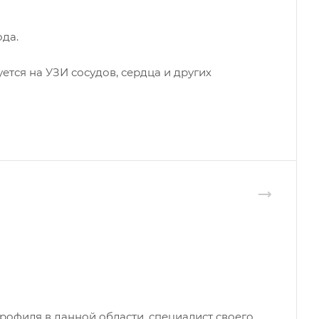
ода.
тся на УЗИ сосудов, сердца и других
рофиля в данной области, специалист своего