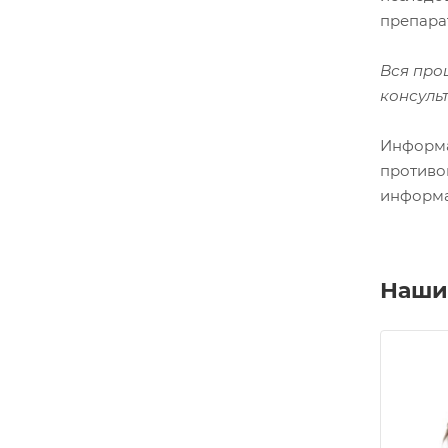
препара
Вся проц
консуль
Информа
противо
информа
Наши