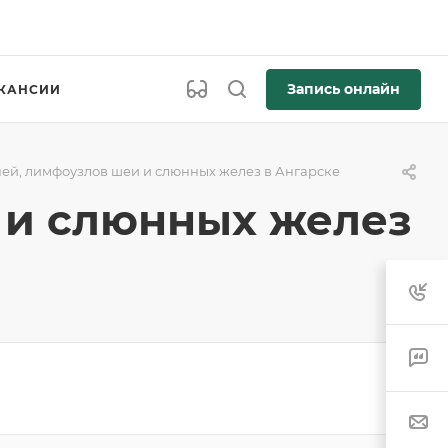
Запись онлайн
КАНСИИ
ней, лимфоузлов шеи и слюнных желез в Ангарске
 и слюнных желез