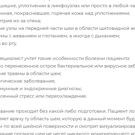
 шишке, уплотнении в лимфоузлах или просто в любой ча
енная, покрасневшая, горячая кожа над уплотнениями;
трия из-за отека;
ые узлы на передней части шеи в области щитовидной ж
мы с жеванием и глотанием, а иногда с дыханием;
 во рту.
пециалист учтет такие особенности болезни пациента:
но перенесенное острое бактериальное или вирусное за
ие травмы в области шеи;
огические заболевания;
ммунные и эндокринные диагнозы;
есенный стресс или переохлаждение.
ание проходит без какой-либо подготовки. Пациент ложи
ляет врачу ту область шеи, которую в данный момент бу
м по всей шейной поверхности и смотрит визуализирова
вание органов шеи не несет никакого ионизирующего из