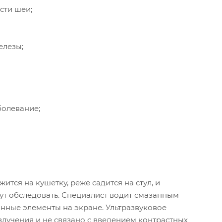
сти шеи;
елезы;
болевание;
тся на кушетку, реже садится на стул, и
дут обследовать. Специалист водит смазанным
нные элементы на экране. Ультразвуковое
лучения и не связано с введением контрастных