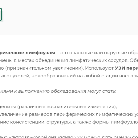
рические лимфоузлы
– это овальные или округлые об
жены в местах объединения лимфатических сосудов. О
но (при значительном увеличении). Используют
УЗИ пер
ых опухолей, новообразований на любой стадии воспал
иями к выполнению обследования могут стать:
дениты (различные воспалительные изменения);
 увеличение размеров периферических лимфатических у
ение консистенции, структуры, а также формы лимфоузл
ью ультразвуковой визуализации можно дать оценку с