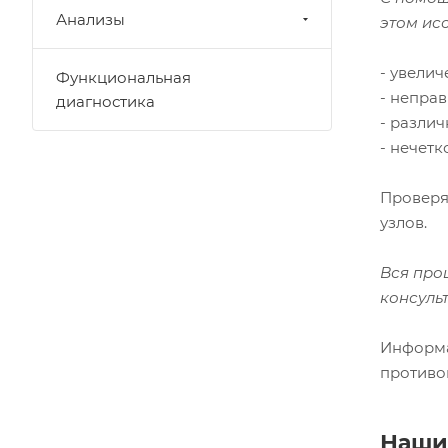
Анализы
этом ис
- увелич
Функциональная
- непра
диагностика
- разли
- нечетк
Проверя
узлов.
Вся про
консуль
Информа
противо
Наши