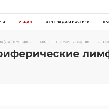
АЧИ
АКЦИИ
ЦЕНТРЫ ДИАГНОСТИКИ
ВА
—
—
я (УЗИ) в Ангарске
Комплексное УЗИ в Ангарске
УЗИ ко
риферические лим