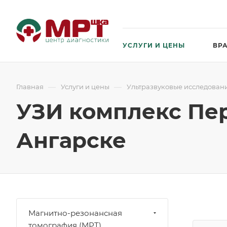
УСЛУГИ И ЦЕНЫ
ВР
—
—
Главная
Услуги и цены
Ультразвуковые исследовани
УЗИ комплекс Пе
Ангарске
Магнитно-резонансная
томография (МРТ)