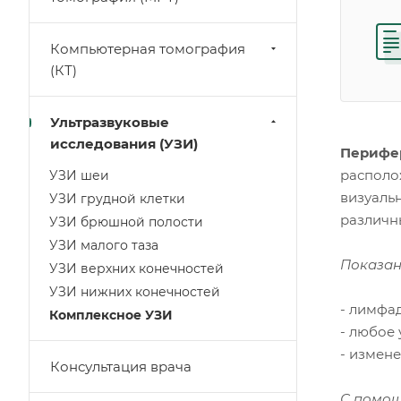
Компьютерная томография
(КТ)
Ультразвуковые
исследования (УЗИ)
Перифе
располо
УЗИ шеи
визуаль
УЗИ грудной клетки
различн
УЗИ брюшной полости
УЗИ малого таза
Показан
УЗИ верхних конечностей
УЗИ нижних конечностей
- лимфа
Комплексное УЗИ
- любое
- измен
Консультация врача
С помощ