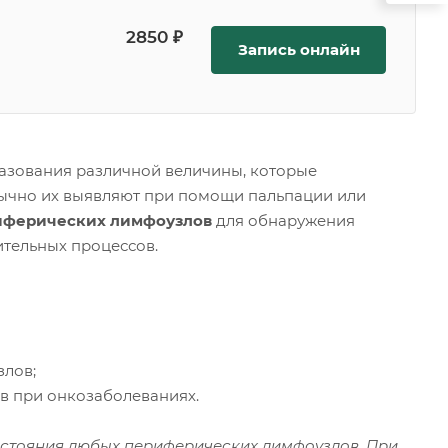
2850 ₽
Запись онлайн
разования различной величины, которые
бычно их выявляют при помощи пальпации или
иферических лимфоузлов
для обнаружения
ительных процессов.
злов;
ов при онкозаболеваниях.
остояния любых периферических лимфоузлов. При