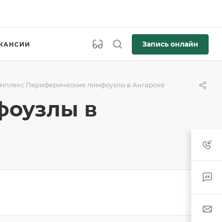
Запись онлайн
КАНСИИ
мплекс Периферические лимфоузлы в Ангарске
фоузлы в