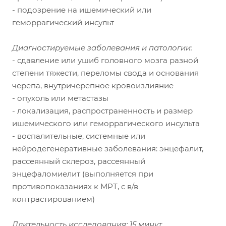
- подозрение на ишемический или
геморрагический инсульт
Диагностируемые заболевания и патологии:
- сдавление или ушиб головного мозга разной
степени тяжести, переломы свода и основания
черепа, внутричерепное кровоизлияние
- опухоль или метастазы
- локализация, распространенность и размер
ишемического или геморрагического инсульта
- воспалительные, системные или
нейродегенеративные заболевания: энцефалит,
рассеянный склероз, рассеянный
энцефаломиелит (выполняется при
противопоказаниях к МРТ, с в/в
контрастированием)
Длительность исследования: 15 минут