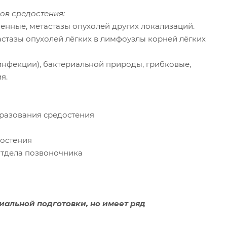
ов средостения:
енные, метастазы опухолей других локализаций.
астазы опухолей лёгких в лимфоузлы корней лёгких
инфекции), бактериальной природы, грибковые,
я.
бразования средостения
достения
отдела позвоночника
иальной подготовки, но имеет ряд