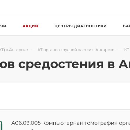
АЧИ
АКЦИИ
ЦЕНТРЫ ДИАГНОСТИКИ
ВА
—
—
Т) в Ангарске
КТ органов грудной клетки в Ангарске
КТ
нов средостения в 
A06.09.005 Компьютерная томография орг