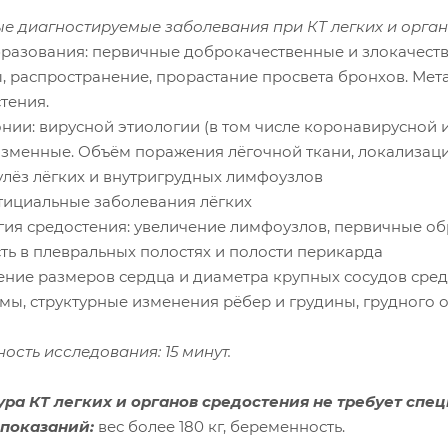
е диагностируемые заболевания при КТ легких и орган
бразования: первичные доброкачественные и злокачеств
, распространение, прорастание просвета бронхов. Мет
тения.
онии: вирусной этиологии (в том числе коронавирусной 
зменные. Объём поражения лёгочной ткани, локализаци
улёз лёгких и внутригрудных лимфоузлов
стициальные заболевания лёгких
огия средостения: увеличение лимфоузлов, первичные о
сть в плевральных полостях и полости перикарда
чение размеров сердца и диаметра крупных сосудов сре
омы, структурные изменения рёбер и грудины, грудного 
ость исследования: 15 минут.
ра КТ легких и органов средостения не требует спец
показаний:
вес более 180 кг, беременность.