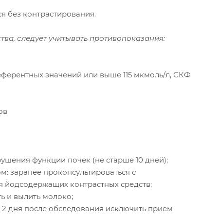
я без контрастирования.
ва, следует учитывать противопоказания:
еферентных значений или выше 115 мкмоль/л, СКФ
ов
ушения функции почек (не старше 10 дней);
м: заранее проконсультироваться с
я йодсодержащих контрастных средств;
ь и вылить молоко;
о и 2 дня после обследования исключить прием