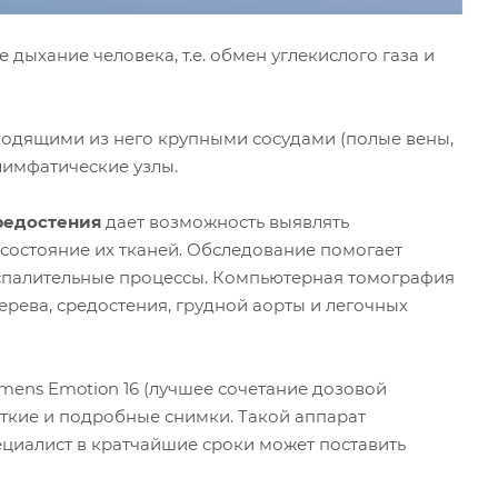
дыхание человека, т.е. обмен углекислого газа и
ыходящими из него крупными сосудами (полые вены,
 лимфатические узлы.
редостения
дает возможность выявлять
 состояние их тканей. Обследование помогает
оспалительные процессы. Компьютерная томография
ерева, средостения, грудной аорты и легочных
ens Emotion 16 (лучшее сочетание дозовой
еткие и подробные снимки. Такой аппарат
ециалист в кратчайшие сроки может поставить