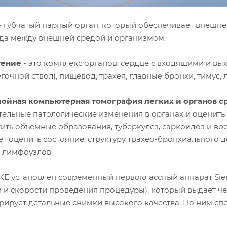
- губчатый парный орган, который обеспечивает внешнее 
да между внешней средой и организмом.
тение
- это комплекс органов: сердце с входящими и в
егочной ствол), пищевод, трахея, главные бронхи, тимус,
ойная компьютерная томография легких и органов с
тельные патологические изменения в органах и оценить
ить объемные образования, туберкулез, саркоидоз и в
т оценить состояние, структуру трахео-бронхиального д
, лимфоузлов.
Е установлен современный первоклассный аппарат Siem
и и скорости проведения процедуры), который выдает ч
рирует детальные снимки высокого качества. По ним сп