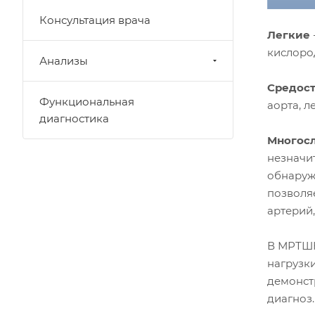
Консультация врача
Легкие
кислоро
Анализы
Средос
Функциональная
аорта, л
диагностика
Многосл
незначи
обнаруж
позволяе
артерий
В МРТШК
нагрузк
демонст
диагноз.