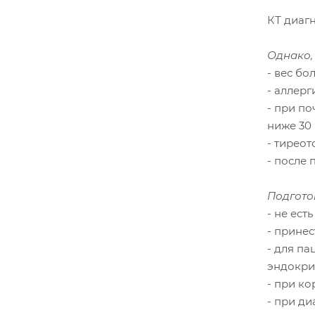
КТ диаг
Однако,
- вес бо
- аллер
- при п
ниже 30
- тиреот
- после
Подгото
- не ест
- принес
- для п
эндокри
- при к
- при ди