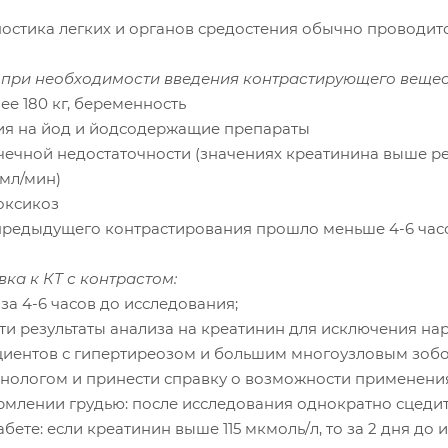
ностика легких и органов средостения обычно проводитс
 при необходимости введения контрастирующего вещест
лее 180 кг, беременность
гия на йод и йодсодержащие препараты
очечной недостаточности (значениях креатинина выше р
 мл/мин)
оксикоз
 предыдущего контрастирования прошло меньше 4-6 час
вка к КТ с контрастом:
ь за 4-6 часов до исследования;
ти результаты анализа на креатинин для исключения нар
ациентов с гипертиреозом и большим многоузловым зобо
нологом и принести справку о возможности применени
ормлении грудью: после исследования однократно сцедит
абете: если креатинин выше 115 мкмоль/л, то за 2 дня д