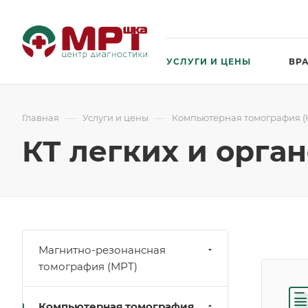
УСЛУГИ И ЦЕНЫ
ВР
—
—
Главная
Услуги и цены
Компьютерная томография (К
КТ легких и орга
Магнитно-резонансная
томография (МРТ)
Компьютерная томография