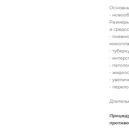
Основны
- новоо
Размеры
и средос
- пневм
микопла
- туберк
- интер
- патол
- жидко
- увели
- перел
Длительн
Процеду
противо