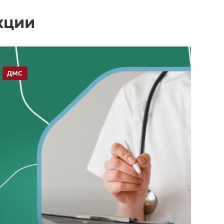
кции
ДМС