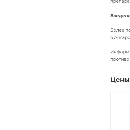
препара
Введени
Более п
в Ангарс
Информа
противо
Цены 