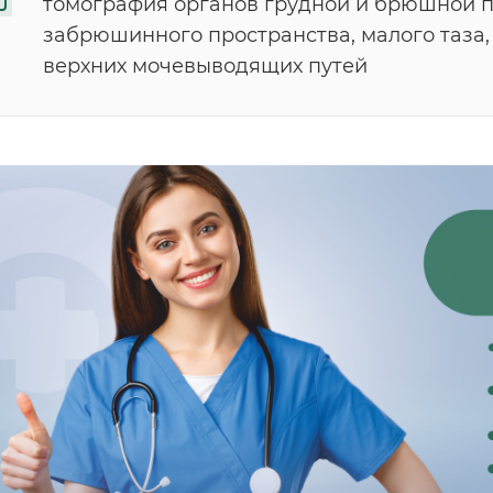
томография органов грудной и брюшной п
забрюшинного пространства, малого таза,
верхних мочевыводящих путей