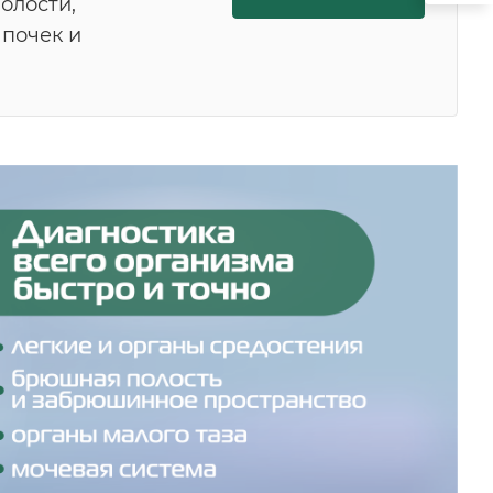
олости,
 почек и