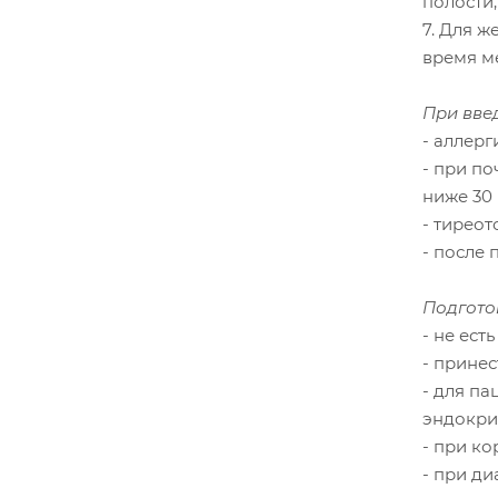
полости,
7. Для 
время м
При вве
- аллер
- при п
ниже 30
- тиреот
- после
Подгото
- не ест
- принес
- для п
эндокри
- при к
- при ди