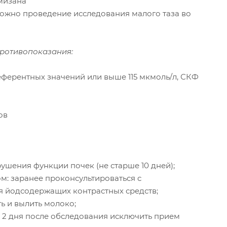
мизана"
можно проведение исследования малого таза во
противопоказания:
еферентных значений или выше 115 мкмоль/л, СКФ
ов
ушения функции почек (не старше 10 дней);
м: заранее проконсультироваться с
я йодсодержащих контрастных средств;
ь и вылить молоко;
о и 2 дня после обследования исключить прием