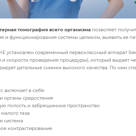
ерная томография всего организма
позволяет получи
ия и функционирования системы целиком, выявить ее пат
Е установлен современный первоклассный аппарат Siem
и и скорости проведения процедуры), который выдает ч
рирует детальные снимки высокого качества. По ним сп
с включает в себя:
 и органы средостения
ую полость и забрюшинное пространство
 малого таза
я система
ное контрастирование