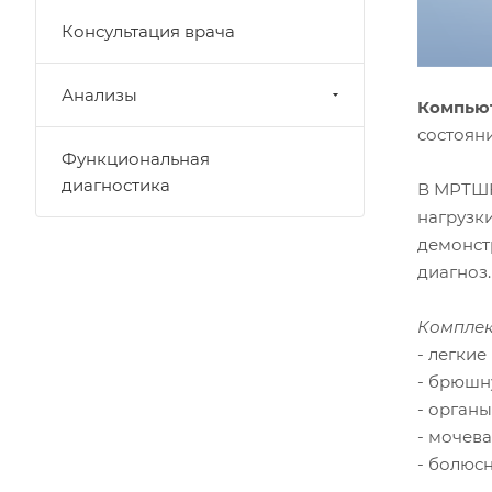
Консультация врача
Анализы
Компьют
состоян
Функциональная
диагностика
В МРТШК
нагрузк
демонст
диагноз.
Комплек
- легкие
- брюшн
- органы
- мочева
- болюс