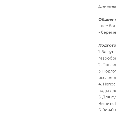
Длительн
Общие п
- вес бол
- берем
Подгото
1. За с
газообра
2. После
3. Подг
исследо
4. Непо
воды дл
5. Для 
Выпить 1
6. За 40