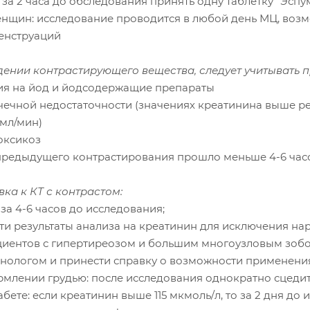
 за 2 часа до обследования принять одну таблетку "Эспу
женщин: исследование проводится в любой день МЦ, воз
енструаций
дении контрастирующего вещества, следует учитывать 
гия на йод и йодсодержащие препараты
очечной недостаточности (значениях креатинина выше р
 мл/мин)
оксикоз
 предыдущего контрастирования прошло меньше 4-6 час
вка к КТ с контрастом:
ь за 4-6 часов до исследования;
ти результаты анализа на креатинин для исключения нар
ациентов с гипертиреозом и большим многоузловым зобо
нологом и принести справку о возможности применени
ормлении грудью: после исследования однократно сцедит
абете: если креатинин выше 115 мкмоль/л, то за 2 дня д