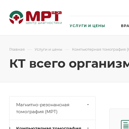
УСЛУГИ И ЦЕНЫ
ВР
—
—
Главная
Услуги и цены
Компьютерная томография (К
КТ всего организ
Магнитно-резонансная
томография (МРТ)
Компьютерная томография