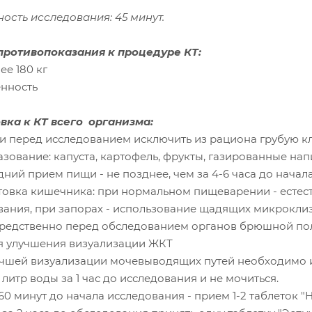
ость исследования: 45 минут.
ротивопоказания к процедуре КТ:
ее 180 кг
енность
вка к КТ всего организма:
утки перед исследованием исключить из рациона грубую 
зование: капуста, картофель, фрукты, газированные нап
дний прием пищи - не позднее, чем за 4-6 часа до нача
отовка кишечника: при нормальном пищеварении - есте
вания, при запорах - использование щадящих микроклиз
средственно перед обследованием органов брюшной пол
я улучшения визуализации ЖКТ
лучшей визуализации мочевыводящих путей необходимо 
 литр воды за 1 час до исследования и не мочиться.
-60 минут до начала исследования - прием 1-2 таблеток 