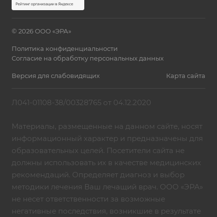
© 2026 ООО «ЭРА»
Политика конфиденциальности
Согласие на обработку персональных данных
Версия для слабовидящих
Карта сайта
Л041-01108-38/00328765 от 04.12.2020
Материалы, размещенные на данном сайте, носят
информационный характер и предназначены для
образовательных целей. Посетители сайта не
должны использовать их в качестве медицинских
рекомендаций. Определяет диагноз и выбор
методики лечения Ваш лечащий врач. ООО «ЭРА»
не несет ответственности за возможные
негативные последствия, возникшие в результате