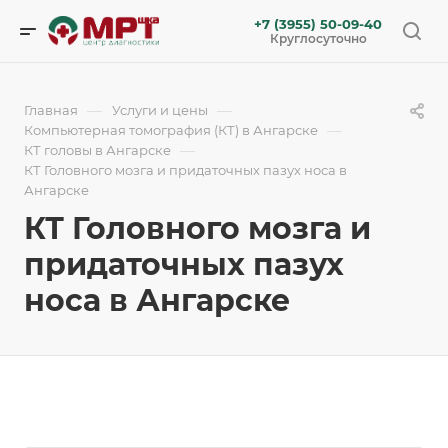
+7 (3955) 50-09-40
Круглосуточно
—
—
Главная
Услуги и цены
—
Компьютерная томография (КТ) в Ангарске
—
КТ головы в Ангарске
КТ Головного мозга и придаточных пазух носа в
Ангарске
КТ Головного мозга и
придаточных пазух
носа в Ангарске