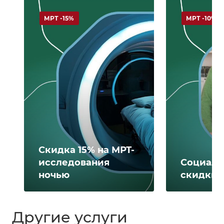
МРТ -15%
МРТ -10%
Скидка 15% на МРТ-
исследования
Социаль
ночью
скидки 
Другие услуги