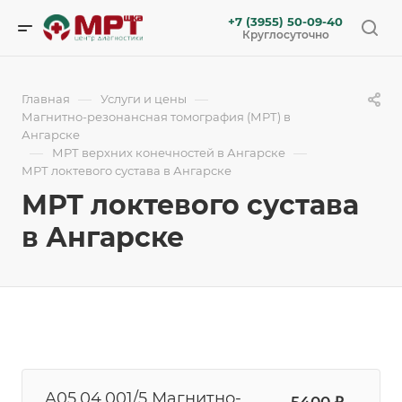
+7 (3955) 50-09-40
Круглосуточно
—
—
Главная
Услуги и цены
Магнитно-резонансная томография (МРТ) в
Ангарске
—
—
МРТ верхних конечностей в Ангарске
МРТ локтевого сустава в Ангарске
МРТ локтевого сустава
в Ангарске
A05.04.001/5 Магнитно-