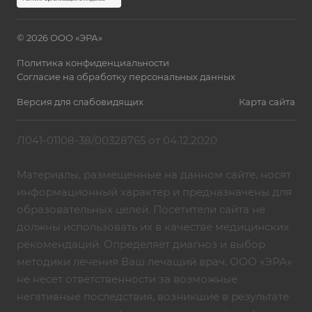
© 2026 ООО «ЭРА»
Политика конфиденциальности
Согласие на обработку персональных данных
Версия для слабовидящих
Карта сайта
Л041-01108-38/00328765 от 04.12.2020
Материалы, размещенные на данном сайте, носят
информационный характер и предназначены для
образовательных целей. Посетители сайта не
должны использовать их в качестве медицинских
рекомендаций. Определяет диагноз и выбор
методики лечения Ваш лечащий врач. ООО «ЭРА»
не несет ответственности за возможные
негативные последствия, возникшие в результате