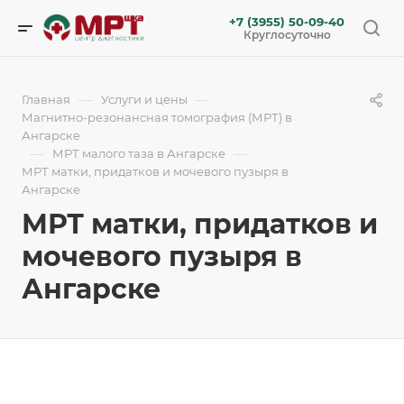
+7 (3955) 50-09-40
Круглосуточно
—
—
Главная
Услуги и цены
Магнитно-резонансная томография (МРТ) в
Ангарске
—
—
МРТ малого таза в Ангарске
МРТ матки, придатков и мочевого пузыря в
Ангарске
МРТ матки, придатков и
мочевого пузыря в
Ангарске