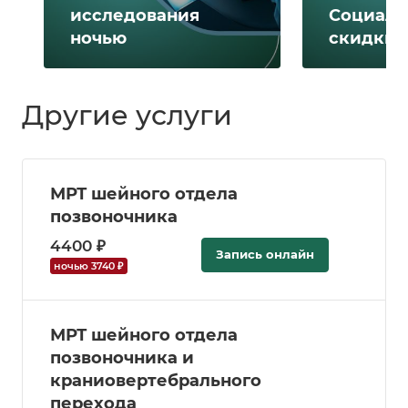
исследования
Социаль
ночью
скидки 
Другие услуги
МРТ шейного отдела
позвоночника
4400 ₽
Запись онлайн
ночью 3740 ₽
МРТ шейного отдела
позвоночника и
краниовертебрального
перехода