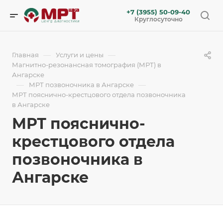
+7 (3955) 50-09-40
Круглосуточно
—
—
Главная
Услуги и цены
Магнитно-резонансная томография (МРТ) в
Ангарске
—
—
МРТ позвоночника в Ангарске
МРТ пояснично-крестцового отдела позвоночника
в Ангарске
МРТ пояснично-
крестцового отдела
позвоночника в
Ангарске