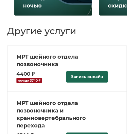
ночью
скидки 
Другие услуги
МРТ шейного отдела
позвоночника
4400 ₽
Запись онлайн
ночью 3740 ₽
МРТ шейного отдела
позвоночника и
краниовертебрального
перехода