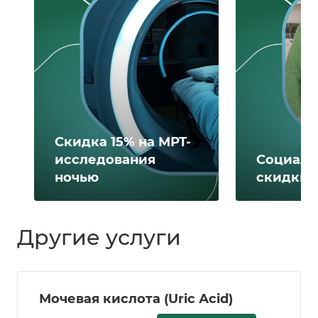
Скидка 15% на МРТ-
исследования
Социаль
ночью
скидки 
Другие услуги
Мочевая кислота (Uric Аcid)