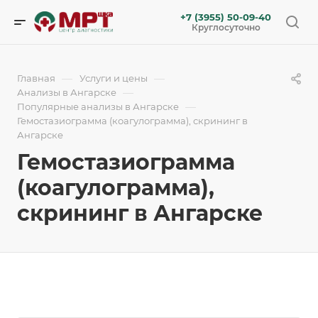
+7 (3955) 50-09-40
Круглосуточно
—
—
Главная
Услуги и цены
—
Анализы в Ангарске
—
Популярные анализы в Ангарске
Гемостазиограмма (коагулограмма), скрининг в
Ангарске
Гемостазиограмма
(коагулограмма),
скрининг в Ангарске