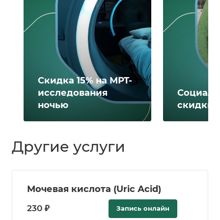
Скидка 15% на МРТ-
исследования
Социаль
ночью
скидки 
Другие услуги
Мочевая кислота (Uric Аcid)
230 ₽
Запись онлайн