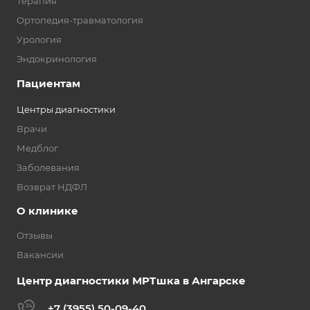
Терапия
Ортопедия-травматология
Урология
Эндокринология
Пациентам
Центры диагностики
Врачи
Медблог
Заболевания
Возврат НДФЛ
О клинике
Отзывы
Вакансии
Центр диагностики МРТшка в Ангарске
+7 (3955) 50-09-40