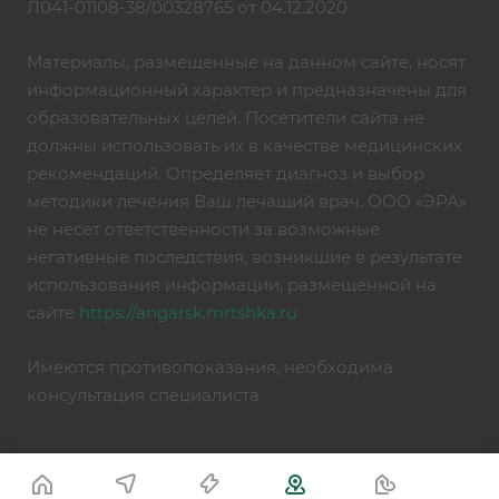
Л041-01108-38/00328765 от 04.12.2020
Материалы, размещенные на данном сайте, носят
информационный характер и предназначены для
образовательных целей. Посетители сайта не
должны использовать их в качестве медицинских
рекомендаций. Определяет диагноз и выбор
методики лечения Ваш лечащий врач. ООО «ЭРА»
не несет ответственности за возможные
негативные последствия, возникшие в результате
использования информации, размещённой на
сайте
https://angarsk.mrtshka.ru
Имеются противопоказания, необходима
консультация специалиста